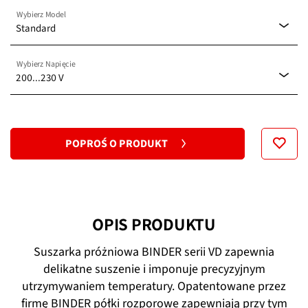
Wybierz Model
Standard
Wybierz Napięcie
Standard
200...230 V
100...120 V
POPROŚ O PRODUKT
200...230 V
OPIS PRODUKTU
Suszarka próżniowa BINDER serii VD zapewnia
delikatne suszenie i imponuje precyzyjnym
utrzymywaniem temperatury. Opatentowane przez
firmę BINDER półki rozporowe zapewniają przy tym