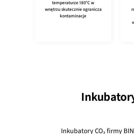
temperaturze 180°C w
wnętrzu skutecznie ogranicza
r
kontaminacje
m
Inkubator
Inkubatory CO₂ firmy BI