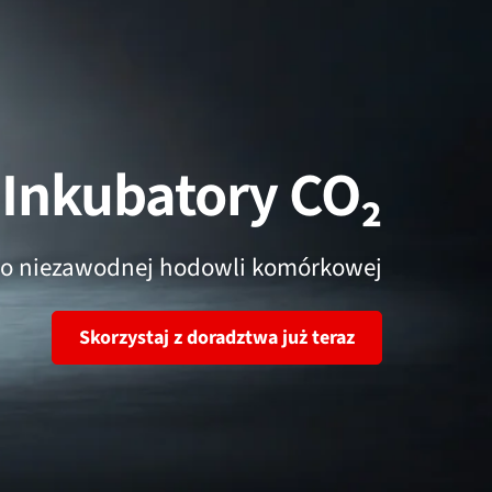
Inkubatory CO₂
o niezawodnej hodowli komórkowej
Skorzystaj z doradztwa już teraz