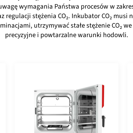
uwagę wymagania Państwa procesów w zakresi
az regulacji stężenia CO₂. Inkubator CO₂ musi
inacjami, utrzymywać stałe stężenie CO₂ we
precyzyjne i powtarzalne warunki hodowli.