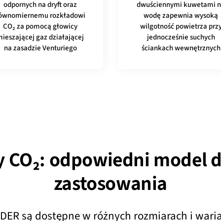
odpornych na dryft oraz
dwuściennymi kuwetami 
ównomiernemu rozkładowi
wodę zapewnia wysoką
CO₂ za pomocą głowicy
wilgotność powietrza prz
ieszającej gaz działającej
jednocześnie suchych
na zasadzie Venturiego
ściankach wewnętrznych
y CO₂: odpowiedni model 
zastosowania
NDER są dostępne w różnych rozmiarach i wari