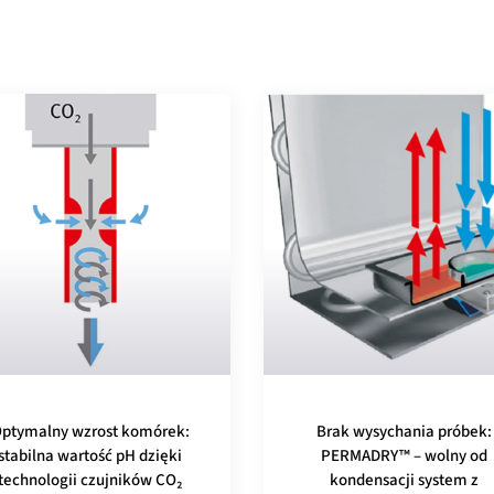
ptymalny wzrost komórek:
Brak wysychania próbek:
stabilna wartość pH dzięki
PERMADRY™ – wolny od
technologii czujników CO₂
kondensacji system z