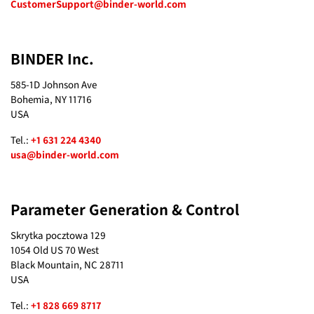
CustomerSupport@binder-world.com
BINDER Inc.
585-1D Johnson Ave
Bohemia, NY 11716
USA
Tel.:
+1 631 224 4340
usa@binder-world.com
Parameter Generation & Control
Skrytka pocztowa 129
1054 Old US 70 West
Black Mountain, NC 28711
USA
Tel.:
+1 828 669 8717