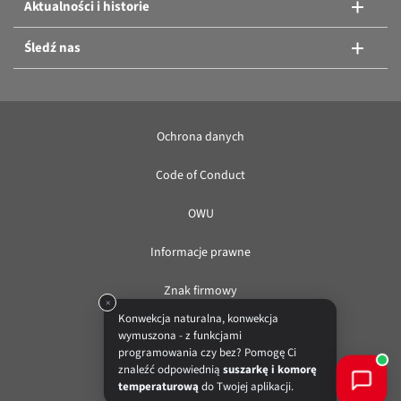
Aktualności i historie
Śledź nas
Ochrona danych
Code of Conduct
OWU
Informacje prawne
Znak firmowy
×
Konwekcja naturalna, konwekcja
wymuszona - z funkcjami
PL
programowania czy bez? Pomogę Ci
znaleźć odpowiednią
suszarkę i komorę
© BINDER GmbH 2026
temperaturową
do Twojej aplikacji.