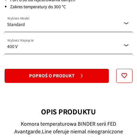
Zakres temperatury do 300 °C
Wybierz Model
Standard
Wybierz Napięcie
Standard
400 V
208 V
POPROŚ O PRODUKT
400 V
OPIS PRODUKTU
Komora temperaturowa BINDER serii FED
Avantgarde.Line oferuje niemal nieograniczone