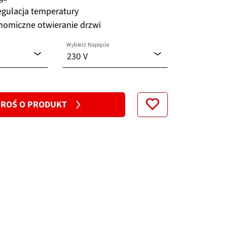
egulacja temperatury
nomiczne otwieranie drzwi
Wybierz Napięcie
230 V
120 V
ROŚ O PRODUKT
230 V