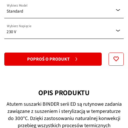
Wybierz Model
Standard
Wybierz Napięcie
Standard
230 V
120 V
POPROŚ O PRODUKT
230 V
OPIS PRODUKTU
Atutem suszarki BINDER serii ED są rutynowe zadania
zawiązane z suszeniem i sterylizacją w temperaturze
do 300°C. Dzięki zastosowaniu naturalnej konwekcji
przebieg wszystkich procesów termicznych