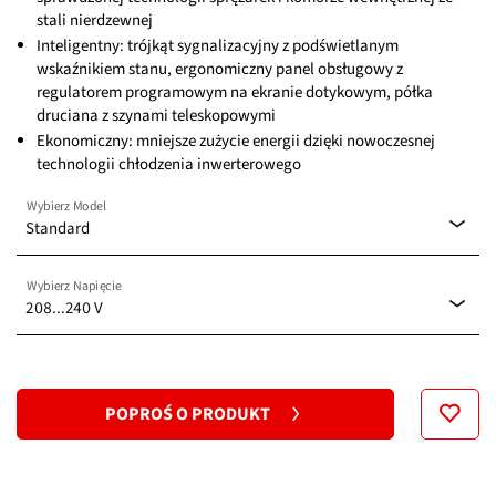
stali nierdzewnej
Inteligentny: trójkąt sygnalizacyjny z podświetlanym
wskaźnikiem stanu, ergonomiczny panel obsługowy z
regulatorem programowym na ekranie dotykowym, półka
druciana z szynami teleskopowymi
Ekonomiczny: mniejsze zużycie energii dzięki nowoczesnej
technologii chłodzenia inwerterowego
Wybierz Model
Standard
Wybierz Napięcie
Standard
208...240 V
208...240 V
POPROŚ O PRODUKT