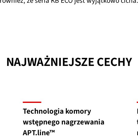
również, że seria KB ECO jest wyjątkowo cicha
NAJWAŻNIEJSZE CECHY
Technologia komory
wstępnego nagrzewania
APT.line™