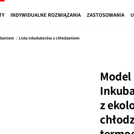
TY
INDYWIDUALNE ROZWIĄZANIA
ZASTOSOWANIA
U
odzeniem
Lista inkubatorów z chłodzeniem
Model 
Inkuba
z ekol
chłod
termo