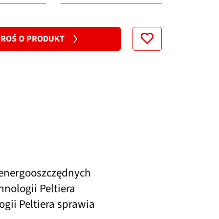
100...120 V
ROŚ O PRODUKT
200...230 V
 energooszczędnych
nologii Peltiera
ii Peltiera sprawia