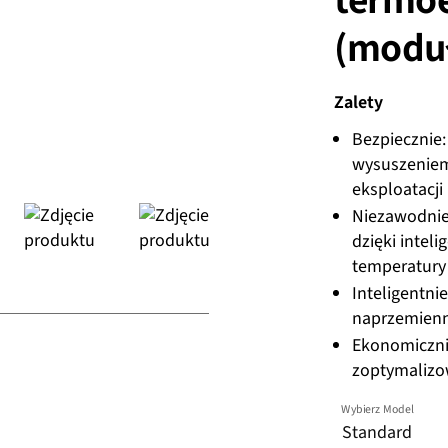
(moduł
Zalety
Bezpiecznie:
wysuszeniem
eksploatacji
Niezawodnie
dzięki inteli
temperatury
Inteligentn
naprzemienn
Ekonomicznie
zoptymalizow
Wybierz Model
Standard