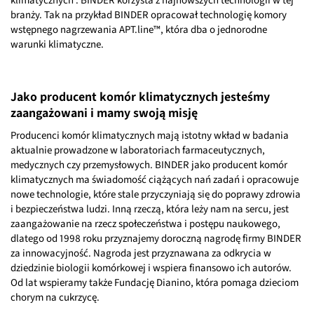
klimatycznych . BINDER korzysta z najnowszych technologii w tej
branży. Tak na przykład BINDER opracował technologię komory
wstępnego nagrzewania APT.line™, która dba o jednorodne
warunki klimatyczne.
Jako producent komór klimatycznych jesteśmy
zaangażowani i mamy swoją misję
Producenci komór klimatycznych mają istotny wkład w badania
aktualnie prowadzone w laboratoriach farmaceutycznych,
medycznych czy przemysłowych. BINDER jako producent komór
klimatycznych ma świadomość ciążących nań zadań i opracowuje
nowe technologie, które stale przyczyniają się do poprawy zdrowia
i bezpieczeństwa ludzi. Inną rzeczą, która leży nam na sercu, jest
zaangażowanie na rzecz społeczeństwa i postępu naukowego,
dlatego od 1998 roku przyznajemy doroczną nagrodę firmy BINDER
za innowacyjność. Nagroda jest przyznawana za odkrycia w
dziedzinie biologii komórkowej i wspiera finansowo ich autorów.
Od lat wspieramy także Fundację Dianino, która pomaga dzieciom
chorym na cukrzycę.