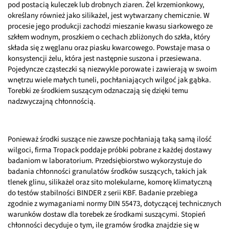
pod postacią kuleczek lub drobnych ziaren. Żel krzemionkowy,
określany również jako silikażel, jest wytwarzany chemicznie. W
procesie jego produkcji zachodzi mieszanie kwasu siarkowego ze
szkłem wodnym, proszkiem o cechach zbliżonych do szkła, który
składa się z węglanu oraz piasku kwarcowego. Powstaje masa o
konsystencji żelu, która jest następnie suszona i przesiewana.
Pojedyncze cząsteczki są niezwykle porowate i zawierają w swoim
wnętrzu wiele małych tuneli, pochłaniających wilgoć jak gąbka.
Torebki ze środkiem suszącym odznaczają się dzięki temu
nadzwyczajną chłonnością.
Ponieważ środki suszące nie zawsze pochłaniają taką samą ilość
wilgoci, firma Tropack poddaje próbki pobrane z każdej dostawy
badaniom w laboratorium. Przedsiębiorstwo wykorzystuje do
badania chłonności granulatów środków suszących, takich jak
tlenek glinu, silikażel oraz sito molekularne, komorę klimatyczną
do testów stabilności BINDER z serii KBF. Badanie przebiega
zgodnie z wymaganiami normy DIN 55473, dotyczącej technicznych
warunków dostaw dla torebek ze środkami suszącymi. Stopień
chłonności decyduje o tym, ile gramów środka znajdzie się w