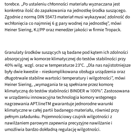
torebce. „Po ustaleniu chłonności materiału wyznaczana jest
konkretna ilość do zapakowania na jednostkę środka suszącego.
Zgodnie z normą DIN 55473 materiał musi wykazywać zdolność do
wchłonięcia co najmniej 6 g pary wodnej na jednostkę”, mówi
Heiner Siering, KJ/PP oraz menedżer jakości w firmie Tropack.
Granulaty środków suszących są badane pod kątem ich zdolności
absorpcyjnej w komorze klimatycznej do testów stabilności przy
40% wilg. wzgl. oraz w temperaturze 23°C. „Dla nas najistotniejsze
były dwie kwestie – nieskomplikowana obsługa urządzenia oraz
długotrwale stabilne wartości temperatury i wilgotności”, mówi
Heiner Siering, „wymagania te są spełniane przez komorę
klimatyczną do testów stabilności BINDER w 100%”. Zastosowana
w urządzeniu innowacyjna technologia komory wstępnego
nagrzewania APT.lineTM gwarantuje jednorodne warunki
klimatyczne w całej partii badanego materiału, również przy
pełnym załadunku. Pojemnościowy czujnik wilgotności z
nawilżaniem parowym zapewnia precyzyjne nawilżanie i
umożliwia bardzo dokładną regulację wilgotności.