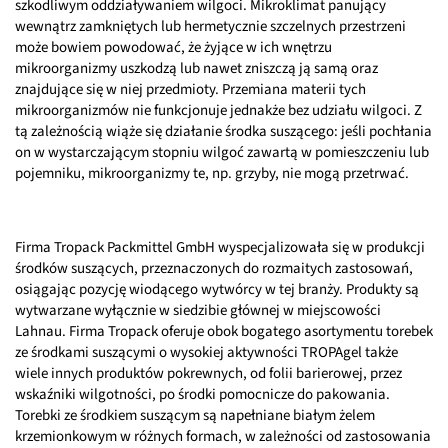
szkodliwym oddziaływaniem wilgoci. Mikroklimat panujący
wewnątrz zamkniętych lub hermetycznie szczelnych przestrzeni
może bowiem powodować, że żyjące w ich wnętrzu
mikroorganizmy uszkodzą lub nawet zniszczą ją samą oraz
znajdujące się w niej przedmioty. Przemiana materii tych
mikroorganizmów nie funkcjonuje jednakże bez udziału wilgoci. Z
tą zależnością wiąże się działanie środka suszącego: jeśli pochłania
on w wystarczającym stopniu wilgoć zawartą w pomieszczeniu lub
pojemniku, mikroorganizmy te, np. grzyby, nie mogą przetrwać.
Firma Tropack Packmittel GmbH wyspecjalizowała się w produkcji
środków suszących, przeznaczonych do rozmaitych zastosowań,
osiągając pozycję wiodącego wytwórcy w tej branży. Produkty są
wytwarzane wyłącznie w siedzibie głównej w miejscowości
Lahnau. Firma Tropack oferuje obok bogatego asortymentu torebek
ze środkami suszącymi o wysokiej aktywności TROPAgel także
wiele innych produktów pokrewnych, od folii barierowej, przez
wskaźniki wilgotności, po środki pomocnicze do pakowania.
Torebki ze środkiem suszącym są napełniane białym żelem
krzemionkowym w różnych formach, w zależności od zastosowania