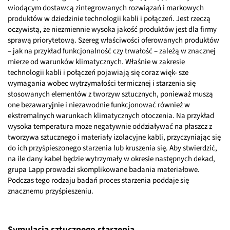
wiodącym dostawcą zintegrowanych rozwiązań i markowych
produktów w dziedzinie technologii kabli i połączeń. Jest rzeczą
oczywistą, że niezmiennie wysoka jakość produktów jest dla firmy
sprawą priorytetową. Szereg właściwości oferowanych produktów
– jak na przykład funkcjonalność czy trwałość – zależą w znacznej
mierze od warunków klimatycznych. Właśnie w zakresie
technologii kabli i połączeń pojawiają się coraz więk- sze
wymagania wobec wytrzymałości termicznej i starzenia się
stosowanych elementów z tworzyw sztucznych, ponieważ muszą
one bezawaryjnie i niezawodnie funkcjonować również w
ekstremalnych warunkach klimatycznych otoczenia. Na przykład
wysoka temperatura może negatywnie oddziaływać na płaszcz z
tworzywa sztucznego i materiały izolacyjne kabli, przyczyniając się
do ich przyśpieszonego starzenia lub kruszenia się. Aby stwierdzić,
na ile dany kabel będzie wytrzymały w okresie następnych dekad,
grupa Lapp prowadzi skomplikowane badania materiałowe.
Podczas tego rodzaju badań proces starzenia poddaje się
znacznemu przyśpieszeniu.
Symulacja sztucznego starzenia