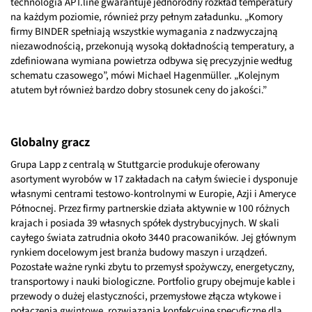
technologia APT.line gwarantuje jednorodny rozkład temperatury
na każdym poziomie, również przy pełnym załadunku. „Komory
firmy BINDER spełniają wszystkie wymagania z nadzwyczajną
niezawodnością, przekonują wysoką dokładnością temperatury, a
zdefiniowana wymiana powietrza odbywa się precyzyjnie według
schematu czasowego”, mówi Michael Hagenmüller. „Kolejnym
atutem był również bardzo dobry stosunek ceny do jakości.”
Globalny gracz
Grupa Lapp z centralą w Stuttgarcie produkuje oferowany
asortyment wyrobów w 17 zakładach na całym świecie i dysponuje
własnymi centrami testowo-kontrolnymi w Europie, Azji i Ameryce
Północnej. Przez firmy partnerskie działa aktywnie w 100 różnych
krajach i posiada 39 własnych spółek dystrybucyjnych. W skali
cayłego świata zatrudnia około 3440 pracowaników. Jej głównym
rynkiem docelowym jest branża budowy maszyn i urządzeń.
Pozostałe ważne rynki zbytu to przemysł spożywczy, energetyczny,
transportowy i nauki biologiczne. Portfolio grupy obejmuje kable i
przewody o dużej elastyczności, przemysłowe złącza wtykowe i
połączenia gwintowe, rozwiązania konfekcyjne specyficzne dla