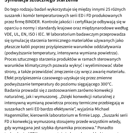
Do tego rodzaju badań wykorzystuje się między innymi 25 różnych
suszarek i komór temperaturowych serii ED i FD produkowanych
przez firmę BINDER. Kontrole jakości i certyfikacje odbywają się w
oparciu o normy i standardy krajowe oraz międzynarodowe według
VDE, UL, EN, ISO i IEC. W laboratorium badawczym przeprowadza
się symulację starzenia termicznego materiałów używanych jako
płaszcze kabli poprzez przyśpieszenie warunków oddziaływania
(podwyższanie temperatury, intensywna wymiana powietrza).
Proces sztucznego starzenia produktów w ramach sterowanych
warunków klimatycznych pozwala wykryć i wyeliminować słabe
strony, a także przewidzieć zmęczenie czy wręcz awarię materiału.
Efekt przyśpieszenia czasowego uzyskuje się przez zmienne
podwyższanie temperatury do poziomu sięgającego 300°C.
Badania prowadzi się z zastosowaniem zarówno konwekcji
naturalnej, jak i wymuszonej. „Dzięki konwekcji naturalnej z
intensywną wymianą powietrza procesy termiczne przebiegają w
suszarkach serii ED bardzo efektywnie”, wyjaśnia Michael
Hagenmüller, kierownik laboratorium w firmie Lapp. „Suszarki serii
FD z konwekcją wymuszoną stosujemy przede wszystkim wtedy,
gdy wymagana jest szybka dynamika procesowa.” Ponadto