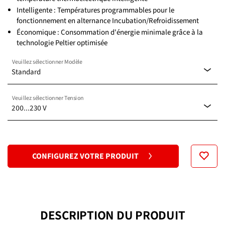
Intelligente : Températures programmables pour le
fonctionnement en alternance Incubation/Refroidissement
Économique : Consommation d'énergie minimale grâce à la
technologie Peltier optimisée
Veuillez sélectionner Modèle
Standard
Veuillez sélectionner Tension
Standard
200...230 V
100...120 V
CONFIGUREZ VOTRE PRODUIT
200...230 V
DESCRIPTION DU PRODUIT