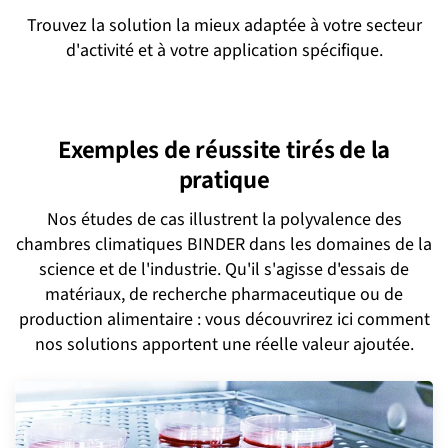
Trouvez la solution la mieux adaptée à votre secteur
d'activité et à votre application spécifique.
Milieux universitaires et instituts de recherche
Automobile et aérospatiale
Industrie électronique
Produits alimentaires
Industrie cosmétique
Secteur de la santé
Industrie chimique
Biotechnologie
Pharmacie
Défense
Milieux universitaires et instituts de
Automobile et aérospatiale
Industrie électronique
Produits alimentaires
Industrie cosmétique
Secteur de la santé
Industrie chimique
Biotechnologie
Pharmacie
recherche
Exemples de réussite tirés de la
Essais de stabilité
Stockage ULT
Essais de matériaux
Essais de stabilité
Culture cellulaire
Stockage ULT
Tests de durée de conservation
Incubation microbiologique
Traitements thermiques
Essais de matériaux
Essais de stabilité
Essais de stabilité
Culture cellulaire
Culture cellulaire
pratique
Culture cellulaire
Essais de batteries
Essais de batteries
Traitements thermiques
Stockage à très basse température
Essais de durée de conservation
Essais de durée de conservation
Traitements thermiques
Traitements thermiques
Culture cellulaire
Tests de stabilité
Tests de stabilité
Incubation microbiologique
Nos études de cas illustrent la polyvalence des
Culture végétale
Incubation microbiologique
Incubation microbiologique
Incubation microbiologique
Tests de stabilité
Stockage ULT
Stockage ULT
Essais de matériaux
chambres climatiques BINDER dans les domaines de la
Culture cellulaire
Incubation microbiologique
Traitements thermiques
Traitements thermiques
Traitements thermiques
Essais de batteries
science et de l'industrie. Qu'il s'agisse d'essais de
Culture végétale
Traitements thermiques
Culture végétale
Culture végétale
matériaux, de recherche pharmaceutique ou de
production alimentaire : vous découvrirez ici comment
nos solutions apportent une réelle valeur ajoutée.