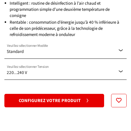
Intelligent : routine de désinfection à l’air chaud et
programmation simple d’une deuxième température de
consigne
Rentable : consommation d’énergie jusqu’à 40 % inférieure à
celle de son prédécesseur, grâce à la technologie de
refroidissement moderne à onduleur
Veuillez sélectionner Modèle
Standard
Veuillez sélectionner Tension
Standard
220...240 V
120 V
CONFIGUREZ VOTRE PRODUIT
220...240 V