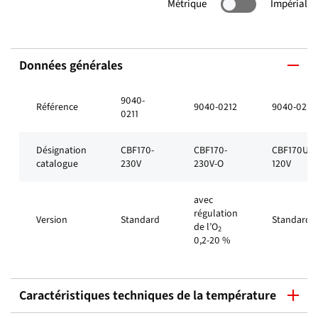
Métrique
Impérial
Données générales
9040-
Référence
9040-0212
9040-0213
0211
Désignation
CBF170-
CBF170-
CBF170UL-
catalogue
230V
230V-O
120V
avec
régulation
Version
Standard
Standard
de l’O
2
0,2-20 %
Caractéristiques techniques de la température