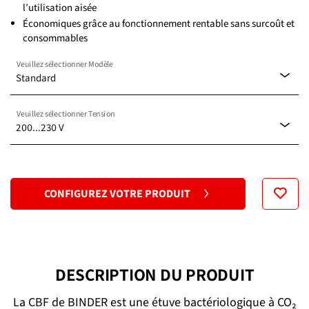
l’utilisation aisée
Économiques grâce au fonctionnement rentable sans surcoût et
consommables
Veuillez sélectionner Modèle
Standard
Veuillez sélectionner Tension
Standard
200...230 V
avec régulation de l’O2 0,2-20 %
100...120 V
CONFIGUREZ VOTRE PRODUIT
200...230 V
DESCRIPTION DU PRODUIT
La CBF de BINDER est une étuve bactériologique à CO₂