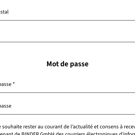
stal
Mot de passe
an
passe
*
u Sud
passe
e souhaite rester au courant de l’actualité et consens à rece
enant de BINDER GmbH des courriers électroniques d’info