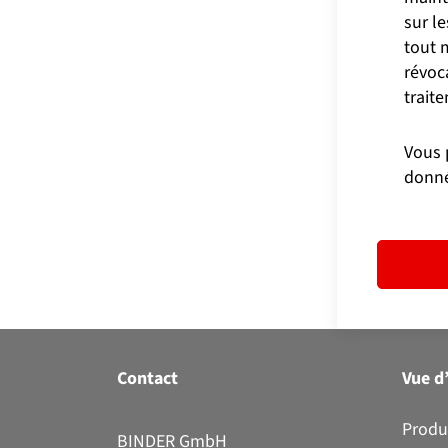
sur le
Allemagn
tout 
révoc
Andorre
trait
Angola
Vous 
donn
Anguilla
Antigua-e
Antilles 
Arabie Sa
Contact
Vue d
Argentine
Produ
BINDER GmbH