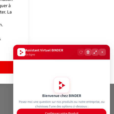
quer à
er. La
u
n.
s
Assistant Virtuel BINDER
×
En ligne
Suivez-nous
Bienvenue chez BINDER
Posez-moi une question sur nos produits ou notre entreprise, ou
choisissez l'une des options ci-dessous :
Configurez votre Produit