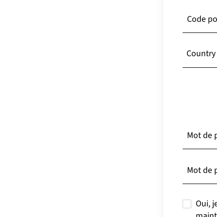
Code po
Country
France
Afghanist
Mot de 
Afrique d
Mot de 
Albanie
Oui, j
Algérie
maint