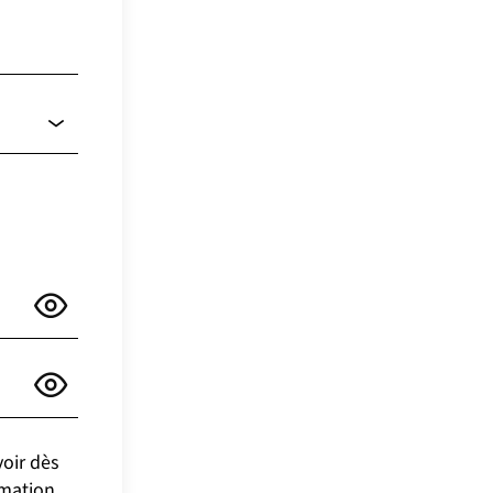
voir dès
rmation