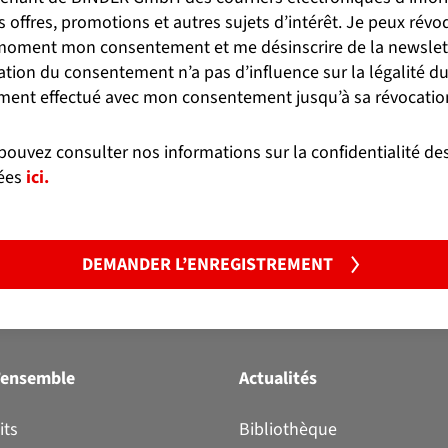
s offres, promotions et autres sujets d’intérêt. Je peux révo
e
moment mon consentement et me désinscrire de la newslett
ation du consentement n’a pas d’influence sur la légalité d
ement effectué avec mon consentement jusqu’à sa révocatio
pouvez consulter nos informations sur la confidentialité de
ées
ici.
t-Barbuda
DEMANDER L’ENREGISTREMENT
Néerlandaises
oudite
’ensemble
Actualités
its
Bibliothèque