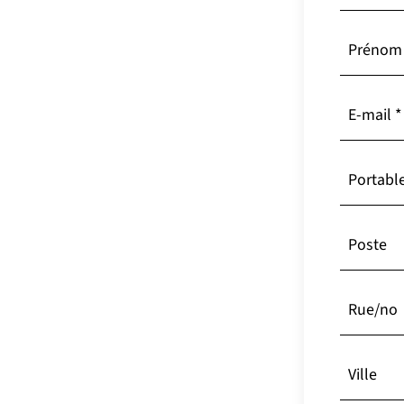
Madame
Please se
Prénom
Divers
Dr.
E-mail
*
Prof.
Portabl
Prof. Dr.
Poste
Rue/no
Ville