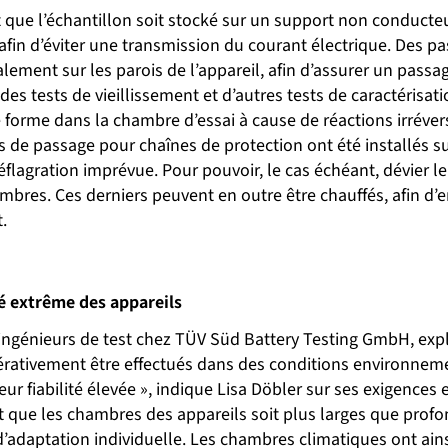
 que l’échantillon soit stocké sur un support non conducteur
afin d’éviter une transmission du courant électrique. Des 
alement sur les parois de l’appareil, afin d’assurer un pass
 des tests de vieillissement et d’autres tests de caractérisati
e forme dans la chambre d’essai à cause de réactions irréve
s de passage pour chaînes de protection ont été installés sur
éflagration imprévue. Pour pouvoir, le cas échéant, dévier le
mbres. Ces derniers peuvent en outre être chauffés, afin d
.
té extrême des appareils
ingénieurs de test chez TÜV Süd Battery Testing GmbH, expl
pérativement être effectués dans des conditions environne
 fiabilité élevée », indique Lisa Döbler sur ses exigences e
 que les chambres des appareils soit plus larges que profond
 d’adaptation individuelle. Les chambres climatiques ont ain