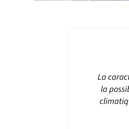
La caract
la possi
climatiq