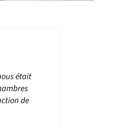
nous était
 chambres
nction de