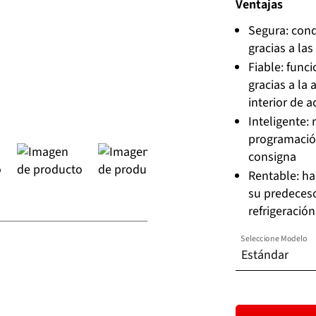
Ventajas
Segura: cond
gracias a la
Fiable: func
gracias a la
interior de 
Inteligente: 
programació
consigna
Rentable: h
su predeceso
refrigeración
Seleccione Modelo
Estándar
Estándar