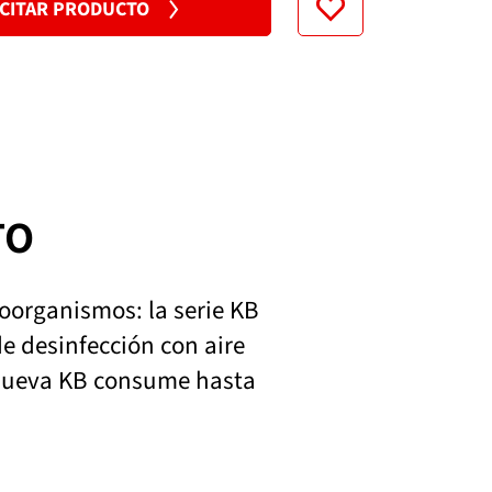
ICITAR PRODUCTO
220...240 V
TO
oorganismos: la serie KB
e desinfección con aire
a nueva KB consume hasta