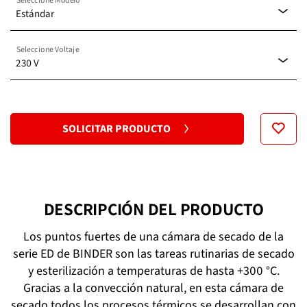
Estándar
Seleccione Voltaje
Estándar
230 V
120 V
SOLICITAR PRODUCTO
230 V
DESCRIPCIÓN DEL PRODUCTO
Los puntos fuertes de una cámara de secado de la
serie ED de BINDER son las tareas rutinarias de secado
y esterilización a temperaturas de hasta +300 °C.
Gracias a la convección natural, en esta cámara de
secado todos los procesos térmicos se desarrollan con