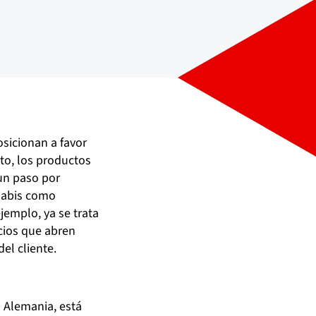
osicionan a favor
to, los productos
 un paso por
nnabis como
jemplo, ya se trata
cios que abren
el cliente.
n Alemania, está