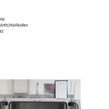
ele
Wörth/Hörlkofen
92