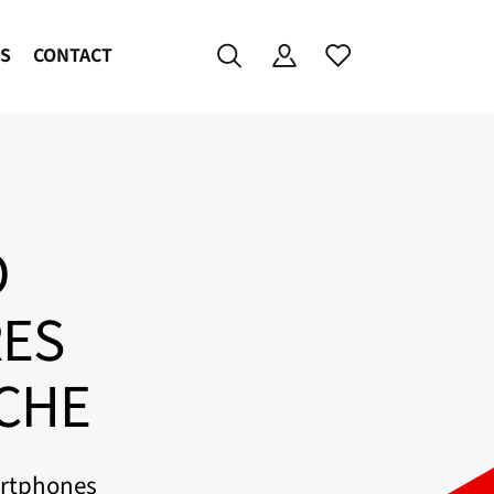
ES
CONTACT
O
RES
NCHE
artphones