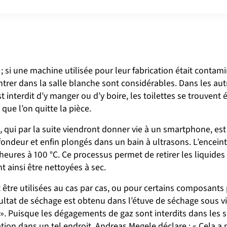
; si une machine utilisée pour leur fabrication était contam
 entrer dans la salle blanche sont considérables. Dans les aut
 interdit d’y manger ou d’y boire, les toilettes se trouvent ég
que l’on quitte la pièce.
qui par la suite viendront donner vie à un smartphone, est
ondeur et enfin plongés dans un bain à ultrasons. L’enceinte
ures à 100 °C. Ce processus permet de retirer les liquides
 ainsi être nettoyées à sec.
re utilisées au cas par cas, ou pour certains composants p
ltat de séchage est obtenu dans l’étuve de séchage sous vide.
». Puisque les dégagements de gaz sont interdits dans les s
tion dans un tel endroit. Andreas Megele déclare : « Cela a 