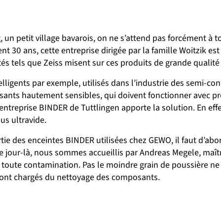
 un petit village bavarois, on ne s’attend pas forcément à t
 30 ans, cette entreprise dirigée par la famille Woitzik e
tés tels que Zeiss misent sur ces produits de grande qualit
igents par exemple, utilisés dans l’industrie des semi-con
ts hautement sensibles, qui doivent fonctionner avec préc
 L’entreprise BINDER de Tuttlingen apporte la solution. En ef
us ultravide.
tie des enceintes BINDER utilisées chez GEWO, il faut d’abor
e jour-là, nous sommes accueillis par Andreas Megele, maît
r toute contamination. Pas le moindre grain de poussière ne 
sont chargés du nettoyage des composants.