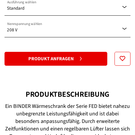
Ausführung wählen
Standard
Nennspannung wählen
Standard
208 V
208 V
PRODUKT ANFRAGEN
400 V
PRODUKTBESCHREIBUNG
Ein BINDER Wärmeschrank der Serie FED bietet nahezu
unbegrenzte Leistungsfähigkeit und ist dabei
besonders anpassungsfähig. Durch erweiterte
Zeitfunktionen und einen regelbaren Lüfter lassen sich