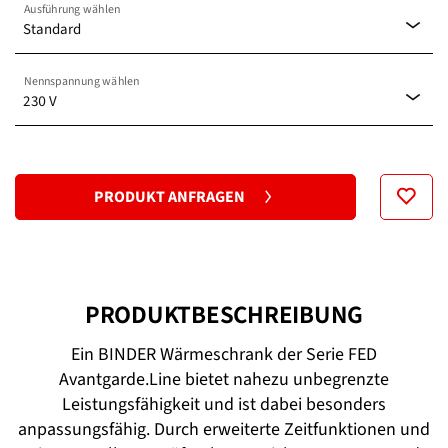
Ausführung wählen
Standard
Nennspannung wählen
Standard
230 V
120 V
PRODUKT ANFRAGEN
230 V
PRODUKTBESCHREIBUNG
Ein BINDER Wärmeschrank der Serie FED
Avantgarde.Line bietet nahezu unbegrenzte
Leistungsfähigkeit und ist dabei besonders
anpassungsfähig. Durch erweiterte Zeitfunktionen und