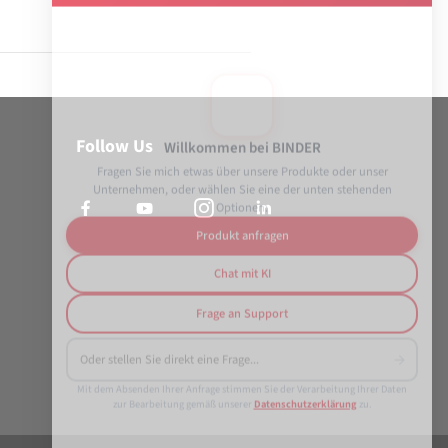
Willkommen bei BINDER
Follow Us
Fragen Sie mich etwas über unsere Produkte oder unser
Unternehmen, oder wählen Sie eine der unten stehenden
Optionen:
Produkt anfragen
Chat mit KI
Frage an Support
→
Mit dem Absenden Ihrer Anfrage stimmen Sie der Verarbeitung Ihrer Daten
zur Bearbeitung gemäß unserer
Datenschutzerklärung
zu.