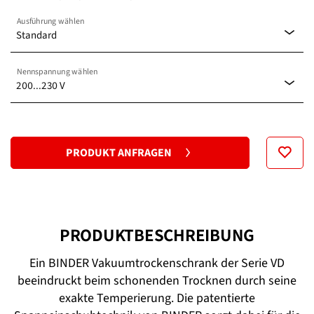
Ausführung wählen
Standard
Nennspannung wählen
Standard
200...230 V
100...120 V
PRODUKT ANFRAGEN
200...230 V
PRODUKTBESCHREIBUNG
Ein BINDER Vakuumtrockenschrank der Serie VD
beeindruckt beim schonenden Trocknen durch seine
exakte Temperierung. Die patentierte