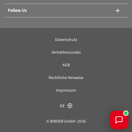
Follow Us
Datenschutz
Verhaltenscodex
AGB
Rechtliche Hinweise
Impressum
×
Mechanisch, natürliche Konvektion oder
Umluft - mit oder ohne
DE
Programmfunktionen? Ich helfe Ihnen,
den richtigen
Trocken- und
Wärmeschrank
für Ihre Anwendung zu
© BINDER GmbH 2026
finden.