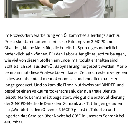
Im Prozess der Verarbeitung von Öl kommt es allerdings auch zu
Prozesskontaminanten - sprich zur Bildung von 3-MCPD und
Glycidol-, kleine Moleküle, die bereits in Spuren gesundheitlich
bedenklich sein können. Für den Laborleiter gilt es jetzt zu belegen,
wie viel von diesen Stoffen am Ende im Produkt enthalten sind.
Schließlich soll aus dem Öl Babynahrung hergestellt werden. Mario
Lehmann hat diese Analyse bis vor kurzer Zeit noch extern vergeben
– dies war aber nicht mehr ökonomisch und vor allem hat es zu
lange gedauert. Und so kam die Firma Nutriswiss auf BINDER und
bestellte einen Vakuumtrockenschrank, der nun treue Dienste
leistet. Mario Lehmann ist begeistert, wie gut die erste Validierung
der 3-MCPD-Methode Dank dem Schrank aus Tuttlingen gelaufen
ist: „Wir führten dem Olivenöl 3-MCPD gelöst in Toluol zu und
lagerten das Gemisch über Nacht bei 80°C in unserem Schrank bei
400 mbar.